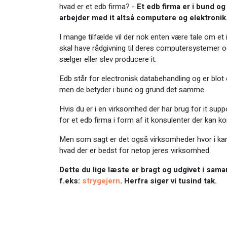
hvad er et edb firma? -
Et edb firma er i bund o
arbejder med it altså computere og elektronik
I mange tilfælde vil der nok enten være tale om et
skal have rådgivning til deres computersystemer o
sælger eller slev producere it.
Edb står for electronisk databehandling og er blot
men de betyder i bund og grund det samme.
Hvis du er i en virksomhed der har brug for it supp
for et edb firma i form af it konsulenter der kan 
Men som sagt er det også virksomheder hvor i kan 
hvad der er bedst for netop jeres virksomhed.
Dette du lige læste er bragt og udgivet i sam
f.eks:
strygejern
. Herfra siger vi tusind tak.