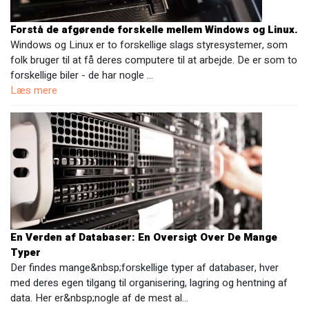
Forstå de afgørende forskelle mellem Windows og Linux.
Windows og Linux er to forskellige slags styresystemer, som
folk bruger til at få deres computere til at arbejde. De er som to
forskellige biler - de har nogle …
Læs mere
En Verden af Databaser: En Oversigt Over De Mange
Typer
Der findes mange&nbsp;forskellige typer af databaser, hver
med deres egen tilgang til organisering, lagring og hentning af
data. Her er&nbsp;nogle af de mest al…