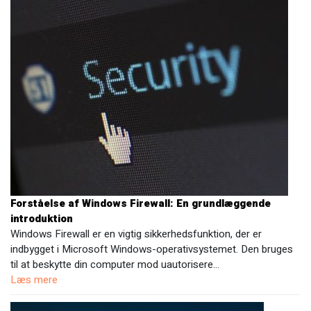
Forståelse af Windows Firewall: En grundlæggende
introduktion
Windows Firewall er en vigtig sikkerhedsfunktion, der er
indbygget i Microsoft Windows-operativsystemet. Den bruges
til at beskytte din computer mod uautorisere…
Læs mere