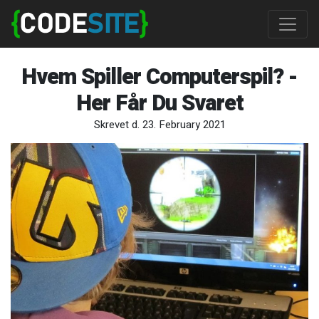
Hvem Spiller Computerspil? -
Her Får Du Svaret
Skrevet d. 23. February 2021