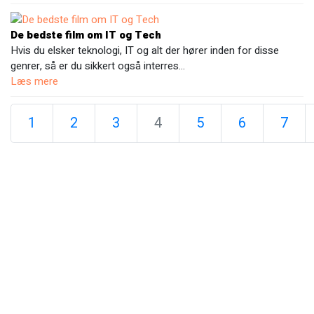
De bedste film om IT og Tech
Hvis du elsker teknologi, IT og alt der hører inden for disse
genrer, så er du sikkert også interres…
Læs mere
1
2
3
4
5
6
7